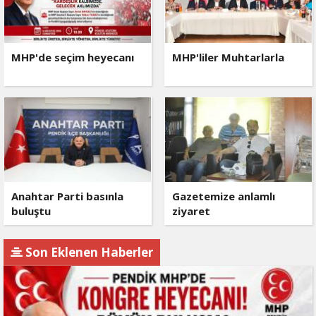
MHP'de seçim heyecanı
MHP'liler Muhtarlarla
Anahtar Parti basınla
Gazetemize anlamlı
buluştu
ziyaret
Son Eklenen Haberler