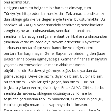
önü açılmış olur.
Değişim Hareketi bölgesel bir hareket olmayıp, tüm
Türkiye’ye hitap eden bir harekettir. Tek amacı, sendikamızı
dün olduğu gibi ilke ve değerleriyle tekrar buluşturmaktır. Bu
hareket, Ali YALÇIN yönetimindeki sendikanın; sendikacıların
zenginleşme aracı olmasından, sendikal saltanattan,
sendikanın bir avuç azınlığın menfaat ve ikbal aracı olmasından
çıkarılana kadar mücadeleye devam edecektir. Kaybetme
korkusunu bertaraf için sendikanın ilke ve değerlerimi
bertaraftan kaçınmayan Genel Başkan ve izinden giden Şube
Başkanlarına boyun eğmeyeceğiz. Gitmenin finansal maliyetini
yaşamak istemeyenler, kalmanın ahlaki maliyetini
büyütenlerdir. Bu deveyi gütmeyeceğiz, bu diyardan da
gitmeyeceğiz. Deve de bizim, diyar da bizim. Bu bina bizim,
bu çatı bizim… Yolcular gelir geçer, han bizim… Biz, bu
teşkilata yıllarını vermiş üyeleriyiz. En az Ali YALÇIN kadar bu
sendikada hakkımız olduğunu düşünüyoruz. Kimse bu
teşkilatın çocuklarına toplum mühendisi, Olimpos’un çocuğu,
Hira’nın çocuğu muamelesi yapmaya da kalkmasın.
Diyarbakır’a selam olsun, Şanlıurfa’ya selam olsun, Sivas’a