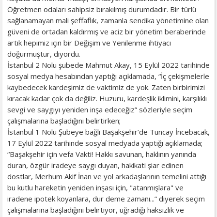
Öğretmen odaları sahipsiz bırakılmış durumdadır. Bir türlü
sağlanamayan mali şeffaflık, zamanla sendika yönetimine olan
güveni de ortadan kaldırmış ve aciz bir yönetim beraberinde
artık hepimiz için bir Değişim ve Yenilenme ihtiyacı
doğurmuştur, diyordu.
İstanbul 2 Nolu şubede Mahmut Akay, 15 Eylül 2022 tarihinde
sosyal medya hesabından yaptığı açıklamada, “İç çekişmelerle
kaybedecek kardeşimiz de vaktimiz de yok. Zaten birbirimizi
kıracak kadar çok da değiliz. Huzuru, kardeşlik iklimini, karşılıklı
sevgi ve saygıyı yeniden inşa edeceğiz” sözleriyle seçim
çalışmalarına başladığını belirtirken;
İstanbul 1 Nolu Şubeye bağlı Başakşehir’de Tuncay İncebacak,
17 Eylül 2022 tarihinde sosyal medyada yaptığı açıklamada;
“Başakşehir için vefa Vakti! Hakkı savunan, haklının yanında
duran, özgür iradeye saygı duyan, hakikati şiar edinen
dostlar, Merhum Akif İnan ve yol arkadaşlarının temelini attığı
bu kutlu hareketin yeniden inşası için, "atanmışlara" ve
iradene ipotek koyanlara, dur deme zamanı...” diyerek seçim
çalışmalarına başladığını belirtiyor, uğradığı haksızlık ve