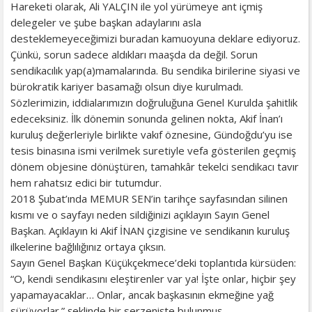
Hareketi olarak, Ali YALÇIN ile yol yürümeye ant içmiş
delegeler ve şube başkan adaylarını asla
desteklemeyeceğimizi buradan kamuoyuna deklare ediyoruz.
Çünkü, sorun sadece aldıkları maaşda da değil. Sorun
sendikacılık yap(a)mamalarında. Bu sendika birilerine siyasi ve
bürokratik kariyer basamağı olsun diye kurulmadı.
Sözlerimizin, iddialarımızın doğruluğuna Genel Kurulda şahitlik
edeceksiniz. İlk dönemin sonunda gelinen nokta, Akif İnan’ı
kuruluş değerleriyle birlikte vakıf öznesine, Gündoğdu’yu ise
tesis binasına ismi verilmek suretiyle vefa gösterilen geçmiş
dönem objesine dönüştüren, tamahkâr tekelci sendikacı tavır
hem rahatsız edici bir tutumdur.
2018 Şubat’ında MEMUR SEN’in tarihçe sayfasından silinen
kısmı ve o sayfayı neden sildiğinizi açıklayın Sayın Genel
Başkan. Açıklayın ki Akif İNAN çizgisine ve sendikanın kuruluş
ilkelerine bağlılığınız ortaya çıksın.
Sayın Genel Başkan Küçükçekmece’deki toplantıda kürsüden:
“O, kendi sendikasını eleştirenler var ya! İşte onlar, hiçbir şey
yapamayacaklar… Onlar, ancak başkasının ekmeğine yağ
sürüyorlar.” şeklinde bir serzenişte bulunmuş.