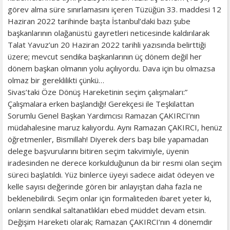
görev alma süre sınırlamasını içeren Tüzüğün 33. maddesi 12
Haziran 2022 tarihinde başta İstanbul’daki bazı şube
başkanlarının olağanüstü gayretleri neticesinde kaldırılarak
Talat Yavuz’un 20 Haziran 2022 tarihli yazısında belirttiği
üzere; mevcut sendika başkanlarının üç dönem değil her
dönem başkan olmanın yolu açılıyordu. Dava için bu olmazsa
olmaz bir gereklilikti çünkü…
Sivas’taki Öze Dönüş Hareketinin seçim çalışmaları:”
Çalışmalara erken başlandığı! Gerekçesi ile Teşkilattan
Sorumlu Genel Başkan Yardımcısı Ramazan ÇAKIRCI’nın
müdahalesine maruz kalıyordu. Aynı Ramazan ÇAKIRCI, henüz
öğretmenler, Bismillah! Diyerek ders başı bile yapamadan
delege başvurularını bitiren seçim takvimiyle, üyenin
iradesinden ne derece korkulduğunun da bir resmi olan seçim
süreci başlatıldı. Yüz binlerce üyeyi sadece aidat ödeyen ve
kelle sayısı değerinde gören bir anlayıştan daha fazla ne
beklenebilirdi. Seçim onlar için formaliteden ibaret yeter ki,
onların sendikal saltanatlıkları ebed müddet devam etsin.
Değişim Hareketi olarak; Ramazan ÇAKIRCI’nın 4 dönemdir