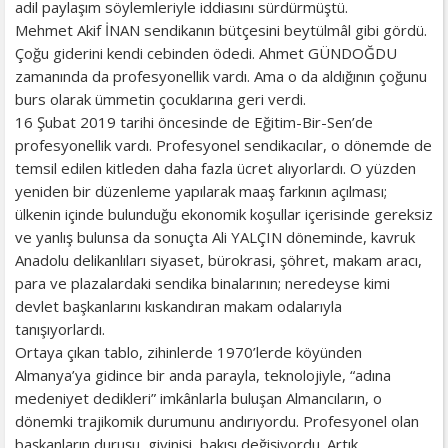
adil paylaşım söylemleriyle iddiasını sürdürmüştü.
Mehmet Akif İNAN sendikanın bütçesini beytülmâl gibi gördü.
Çoğu giderini kendi cebinden ödedi. Ahmet GÜNDOĞDU
zamanında da profesyonellik vardı. Ama o da aldığının çoğunu
burs olarak ümmetin çocuklarına geri verdi.
16 Şubat 2019 tarihi öncesinde de Eğitim-Bir-Sen’de
profesyonellik vardı. Profesyonel sendikacılar, o dönemde de
temsil edilen kitleden daha fazla ücret alıyorlardı. O yüzden
yeniden bir düzenleme yapılarak maaş farkının açılması;
ülkenin içinde bulunduğu ekonomik koşullar içerisinde gereksiz
ve yanlış bulunsa da sonuçta Ali YALÇIN döneminde, kavruk
Anadolu delikanlıları siyaset, bürokrasi, şöhret, makam aracı,
para ve plazalardaki sendika binalarının; neredeyse kimi
devlet başkanlarını kıskandıran makam odalarıyla
tanışıyorlardı.
Ortaya çıkan tablo, zihinlerde 1970’lerde köyünden
Almanya’ya gidince bir anda parayla, teknolojiyle, “adına
medeniyet dedikleri” imkânlarla buluşan Almancıların, o
dönemki trajikomik durumunu andırıyordu. Profesyonel olan
başkanların duruşu, giyinişi, bakışı değişiyordu. Artık