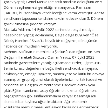
görev yaptığı Genel Merkezde artık miadının dolduğunu ve 5.
Dönem seçilmemesi gerektiğine inanıyoruz. Ramazan
ÇAKIRCI, bu sendikaya verebileceği ne varsa vermiştir. Adeta
sendikanın tapusunu kendisine takdim edecek olan 5. Dönem
görev almasına şiddetle karşıyız.
Mustafa Yıldırım, 14 Eylül 2022 tarihinde sosyal medya
hesabından yaptığı açıklamada, Dalga dalga büyüyen "Öze
Dönüş Hareketi" Sivas'ta büyük bir değişimin, dönüşümün
habercisidir, müjdesini veriyordu.
Mehmet Akif İnan’ın memleketi Şanlıurfa’dan Eğitim-Bir-Sen
Değişim Hareketi Sözcüsü Osman Yavuz, 07 Eylül 2022
tarihinde gazetecilere yaptığı açıklamada: Bizler, Eğitim-Bir-
Sen’in kurucu değerlerine bağlı, ilkeli sendikacılık anlayışına,
hakkaniyete, emeğe, liyakate, samimiyete ve kutlu bir davaya
inanmış bir grup eğitimci olarak üyelerimizin, ortak iradesi ve
beklentisi ile Değişim ve Yenilenme Hareketi olarak yola
çıktık.Eğitim camiamız; aday öğretmen, uzman öğretmen,
başöğretmen gibi sınıflandırmalarla kariyer basamağı adı
altında itibar kaybına uğratılmaktadır. Ağır ekonomik
koşullarda memur maaşı, enflasyon karşısında erimektedir.