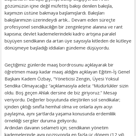
gözümüzün içine değil müfettiş bakışı denilen bakışla,
kaşımızın üstüne bakmaya başlamışlardı. Bakışları
bakışlarımızın üzerindeydi artık... Devam eden süreçte
profesyonel sendikacılığın bir zenginleşme alanına ve rant
kapısına; devlet kademelerindeki kadro artışına paralel
büyüyen sendikanın da artan üye sayısıyla kitleden de kütleye
dönüşmeye başladığı iddiaları gündeme düşüyordu.
Geçtiğimiz günlerde maaş bordrosunu açıklayarak bir
öğretmen maaşı kadar maaş aldığını açıklayan Eğitim-İş Genel
Başkanı Kadem Özbay, “Yöneticisi Zengin, Üyesi Yoksul
Sendika Olmayacağız “açıklamasıyla adeta: “Müdürlükler sizin
oldu. Boş geçen Ahlak dersine de biz giriyoruz.” Mesajı
veriyordu. Değerler boyutunda eleştirilen sol sendikalar;
içinden çıktığı sınıfla hemhal olma ve onlarla aynı acıyı
paylaşma, aynı şartlarda yaşama konusunda erdemlilik
örnekliği sergiler duruma geliyordu.
Ardından davanın selameti için; sendikanın yönetim
kademelerinde aynı pozisyonda en fazla üç dönem (12 yıl)