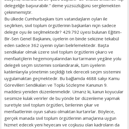
delegeliğe başvurabilir.” deme yüzsüzlüğünü sergilemekten
çekinmemiştir.
Bu ülkede Cumhurbaşkanı tüm vatandaşların oyları ile
seçilirken, sivil toplum örgütlerinin başkanları niçin sadece
delege oyu ile seçilmektedir? 429.792 üyesi bulunan Eğitim-
Bir-Sen Genel Başkanını, üyelerin on binde sekizine tekabül
eden sadece 362 üyenin oyları belirlemektedir. Başta
sendikalar olmak üzere sivil toplum örgütlerini çıkarcı ve
menfaatçilerin hegemonyalarından kurtarmanın yegâne yolu
delegeli seçim sistemini sonlandırarak, tüm üyelerin
katılımlarıyla yönetimin seçildiği tek dereceli seçim sistemini
uygulamaktan geçmektedir. Bu bağlamda 4688 salıyı Kamu
Görevlileri Sendikaları ve Toplu Sözleşme Kanunun 9.
maddesi yeniden düzenlenmelidir. Umarız ki, kanun koyucular
sesimize kulak verirler de bu yönde bir düzenleme yapmak
suretiyle sivil toplum örgütleri, birilerinin çıkar ve
menfaatlerinin oyun sahası olmaktan kurtarırlar. Böylece,
gerçek manada sivil toplum örgütlerinin amaçlarına uygun
hizmet edecek yeni heyecanı ve coşkusu olan kadroların da