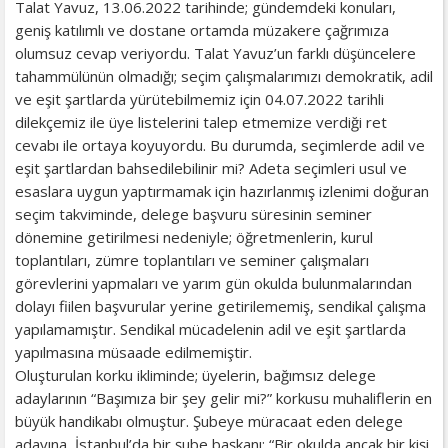
Talat Yavuz, 13.06.2022 tarihinde; gündemdeki konuları,
geniş katılımlı ve dostane ortamda müzakere çağrımıza
olumsuz cevap veriyordu. Talat Yavuz’un farklı düşüncelere
tahammülünün olmadığı; seçim çalışmalarımızı demokratik, adil
ve eşit şartlarda yürütebilmemiz için 04.07.2022 tarihli
dilekçemiz ile üye listelerini talep etmemize verdiği ret
cevabı ile ortaya koyuyordu. Bu durumda, seçimlerde adil ve
eşit şartlardan bahsedilebilinir mi? Adeta seçimleri usul ve
esaslara uygun yaptırmamak için hazırlanmış izlenimi doğuran
seçim takviminde, delege başvuru süresinin seminer
dönemine getirilmesi nedeniyle; öğretmenlerin, kurul
toplantıları, zümre toplantıları ve seminer çalışmaları
görevlerini yapmaları ve yarım gün okulda bulunmalarından
dolayı fiilen başvurular yerine getirilememiş, sendikal çalışma
yapılamamıştır. Sendikal mücadelenin adil ve eşit şartlarda
yapılmasına müsaade edilmemiştir.
Oluşturulan korku ikliminde; üyelerin, bağımsız delege
adaylarının “Başımıza bir şey gelir mi?” korkusu muhaliflerin en
büyük handikabı olmuştur. Şubeye müracaat eden delege
adayına, İstanbul’da bir şube başkanı: “Bir okulda ancak bir kişi