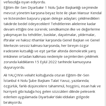
vefasızlığa isyan ediyordu.
Eğitim-Bir-Sen Diyarbakır 1 Nolu Şube Başkanlığı seçiminde
mevcut yönetim karşısına beyaz liste ile çıkan Mansur Kendal
ve listesinden başvuru yapan delege adayları; çekilmedikleri
takdirde bedel ödeyecekleri! Tehditlerinin ailelerine kadar
devam ettiğini öne sürerek; sendikamızın ilke ve değerlerine
yakışmayan bu tehditler, baskılar, dayatmalar, yıldırmalar,
iftiralar ve haksız ithamlar karşısında Genel Başkan ve Genel
Merkezin sessiz kalması karşısında, her bireyin özgür
iradesinin kutsallığı ve eşit şartlar altında demokratik yarış
imkânının ortadan kalkması nedeniyle seçimlerden çekilmek
zorunda kaldıklarını 15 Eylül 2022 tarihinde kamuoyuna
duyuruyordu.
Ali YALÇIN’ın veliaht koltuğunda oturan Eğitim-Bir-Sen
İstanbul 4 Nolu Şube Başkanı Talat Yavuz, yazılarında;
özgürlük, farklı düşüncelere tahammül, hoşgörü, insan hak ve
hürriyeti gibi kulağa hoş gelen sözcükleri dilinde pelesenk
ederken uygulamada Diyarbakır’daki iddiaları gölgede
bırakıyordu.