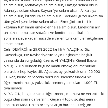
selam olsun, Malatya’ya selam olsun, Elazığ’a selam olsun,
Adana’ya selam olsun, Kayseri’ye selam olsun, Ankara’ya
selam olsun, İstanbul’a selam olsun… Velhasıl güzel ülkemizin
tüm güzel şehirlerine selam olsun. Ekmeğini alın teri ile
kazanan tüm kamu emekçilerine selam olsun. Emekçinin alın
teri üzerine kurulan şatafatlı ve konforlu sendikal saltanat
sona erinceye kadar mücadele veren tüm kamu emekçilerine
selam olsun.
Celal DEMİRCİ’nin 29.08.2022 tarihli Ali YALÇIN’a: “Siz
Kazandıkça, Biz Kaybediyoruz Sayın Başkanım!” başlıklı
yazısında da vurguladığı üzere, Ali YALÇIN’ın Genel Başkan
olduğu 2015 yılından bugüne kamu emekçileri, memurlar
olarak biz hep kaybettik. Ağustos ayı yoksulluk sınırı 22.000
TL iken; birinci derecenin dördüncü kademesindeki bir
öğretmenin maaşı, yoksulluk sınırının yarısı olan 11.000 TL
civarındadır.
Ali YALÇIN, bugüne kadar öğretmene, memura ne verebildi ki
bugünden sonra da versin… Geçen 4 toplu sözleşmenin
sonucu ortada. Halep ordaysa arşın burada… Değişim