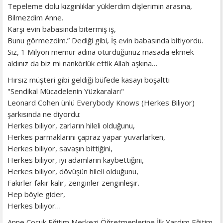
Tepeleme dolu kızgınlıklar yüklerdim dişlerimin arasına,
Bilmezdim Anne.
Karşı evin babasında bitermiş iş,
Bunu görmezdim.” Dediği gibi, İş evin babasında bitiyordu.
Siz, 1 Milyon memur adına oturduğunuz masada ekmek
aldınız da biz mi nankörlük ettik Allah aşkına…
Hırsız müşteri gibi geldiği büfede kasayı boşalttı
"Sendikal Mücadelenin Yüzkaraları"
Leonard Cohen ünlü Everybody Knows (Herkes Biliyor)
şarkısında ne diyordu:
Herkes biliyor, zarların hileli olduğunu,
Herkes parmaklarını çapraz yapar yuvarlarken,
Herkes biliyor, savaşın bittiğini,
Herkes biliyor, iyi adamların kaybettiğini,
Herkes biliyor, dövüşün hileli olduğunu,
Fakirler fakir kalır, zenginler zenginleşir.
Hep böyle gider,
Herkes biliyor…
Anne Çocuk Eğitim Merkezi Öğretmenlerine İlk Yardım Eğitim