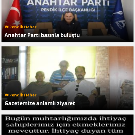
Pendik Haber
Anahtar Parti basınla buluştu
Pendik Haber
Gazetemize anlamlı ziyaret