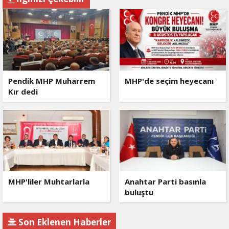
Pendik MHP Muharrem
MHP'de seçim heyecanı
Kır dedi
MHP'liler Muhtarlarla
Anahtar Parti basınla
buluştu
Son Eklenen Haberler