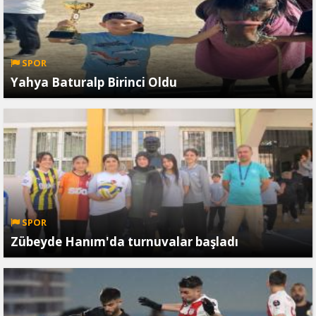
SPOR
Yahya Baturalp Birinci Oldu
SPOR
Zübeyde Hanım'da turnuvalar başladı