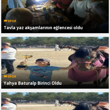
SPOR
Tavla yaz akşamlarının eğlencesi oldu
SPOR
Yahya Baturalp Birinci Oldu